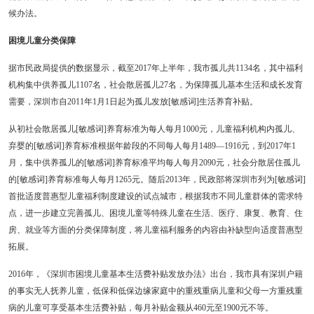
候办法。
困境儿童分类保障
据市民政局提供的数据显示，截至2017年上半年，我市孤儿共1134名，其中福利
机构集中供养孤儿1107名，社会散居孤儿27名，为保障孤儿基本生活和成长发育
需要，深圳市自2011年1月1日起为孤儿发放[敏感词]生活养育补贴。
从初社会散居孤儿[敏感词]养育标准为每人每月1000元，儿童福利机构内孤儿、
弃婴的[敏感词]养育标准根据年龄段的不同每人每月1489—1916元，到2017年1
月，集中供养孤儿的[敏感词]养育标准平均每人每月2090元，社会分散居住孤儿
的[敏感词]养育标准每人每月1265元。随后2013年，民政部将深圳市列为[敏感词]
首批适度普惠型儿童福利制度建设的试点城市，根据我市不同儿童群体的需求特
点，进一步建立完善孤儿、困境儿童等特殊儿童在生活、医疗、康复、教育、住
房、就业等方面的分类保障制度，将儿童福利服务的内容由补缺型向适度普惠型
拓展。
2016年，《深圳市困境儿童基本生活费补贴发放办法》出台，我市具有深圳户籍
的事实无人抚养儿童，低保和低保边缘家庭中的重残重病儿童和父母一方重残重
病的儿童可享受基本生活费补贴，每月补贴金额从460元至1900元不等。