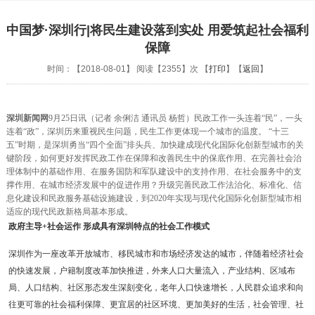
中国梦·深圳行|将民生建设落到实处 用爱筑起社会福利
保障
时间：【2018-08-01】 阅读【2355】次 【
打印
】【
返回
】
深圳新闻网
9月25日讯（记者 余俐洁 通讯员 杨哲）民政工作一头连着“民”，一头
连着“政”，深圳历来重视民生问题，民生工作更体现一个城市的温度。 “十三
五”时期，是深圳勇当“四个全面”排头兵、加快建成现代化国际化创新型城市的关
键阶段，如何更好发挥民政工作在保障和改善民生中的保底作用、在完善社会治
理体制中的基础作用、在服务国防和军队建设中的支持作用、在社会服务中的支
撑作用、在城市经济发展中的促进作用？升级完善民政工作法治化、标准化、信
息化建设和民政服务基础设施建设，到2020年实现与现代化国际化创新型城市相
适应的现代民政新格局基本形成。
政府主导+社会运作 形成具有深圳特点的社会工作模式
深圳作为一座改革开放城市、移民城市和市场经济发达的城市，伴随着经济社会
的快速发展，户籍制度改革加快推进，外来人口大量流入，产业结构、区域布
局、人口结构、社区形态发生深刻变化，老年人口快速增长，人民群众追求和向
往更可靠的社会福利保障、更宜居的社区环境、更加美好的生活，社会管理、社