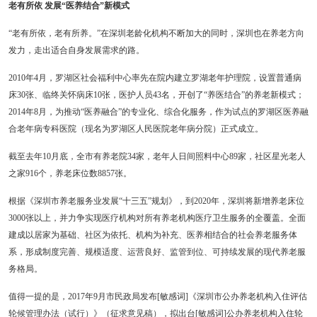
老有所依 发展“医养结合”新模式
“老有所依，老有所养。”在深圳老龄化机构不断加大的同时，深圳也在养老方向
发力，走出适合自身发展需求的路。
2010年4月，罗湖区社会福利中心率先在院内建立罗湖老年护理院，设置普通病
床30张、临终关怀病床10张，医护人员43名，开创了“养医结合”的养老新模式；
2014年8月，为推动“医养融合”的专业化、综合化服务，作为试点的罗湖区医养融
合老年病专科医院（现名为罗湖区人民医院老年病分院）正式成立。
截至去年10月底，全市有养老院34家，老年人日间照料中心89家，社区星光老人
之家916个，养老床位数8857张。
根据《深圳市养老服务业发展“十三五”规划》，到2020年，深圳将新增养老床位
3000张以上，并力争实现医疗机构对所有养老机构医疗卫生服务的全覆盖。全面
建成以居家为基础、社区为依托、机构为补充、医养相结合的社会养老服务体
系，形成制度完善、规模适度、运营良好、监管到位、可持续发展的现代养老服
务格局。
值得一提的是，2017年9月市民政局发布[敏感词]《深圳市公办养老机构入住评估
轮候管理办法（试行）》（征求意见稿），拟出台[敏感词]公办养老机构入住轮