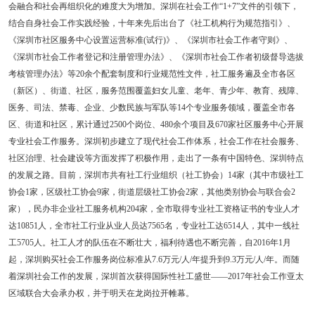
会融合和社会再组织化的难度大为增加。深圳在社会工作“1+7”文件的引领下，
结合自身社会工作实践经验，十年来先后出台了《社工机构行为规范指引》、
《深圳市社区服务中心设置运营标准(试行)》、《深圳市社会工作者守则》、
《深圳市社会工作者登记和注册管理办法》、《深圳市社会工作者初级督导选拔
考核管理办法》等20余个配套制度和行业规范性文件，社工服务遍及全市各区
（新区）、街道、社区，服务范围覆盖妇女儿童、老年、青少年、教育、残障、
医务、司法、禁毒、企业、少数民族与军队等14个专业服务领域，覆盖全市各
区、街道和社区，累计通过2500个岗位、480余个项目及670家社区服务中心开展
专业社会工作服务。深圳初步建立了现代社会工作体系，社会工作在社会服务、
社区治理、社会建设等方面发挥了积极作用，走出了一条有中国特色、深圳特点
的发展之路。目前，深圳市共有社工行业组织（社工协会）14家（其中市级社工
协会1家，区级社工协会9家，街道层级社工协会2家，其他类别协会与联合会2
家），民办非企业社工服务机构204家，全市取得专业社工资格证书的专业人才
达10851人，全市社工行业从业人员达7565名，专业社工达6514人，其中一线社
工5705人。社工人才的队伍在不断壮大，福利待遇也不断完善，自2016年1月
起，深圳购买社会工作服务岗位标准从7.6万元/人/年提升到9.3万元/人/年。而随
着深圳社会工作的发展，深圳首次获得国际性社工盛世——2017年社会工作亚太
区域联合大会承办权，并于明天在龙岗拉开帷幕。