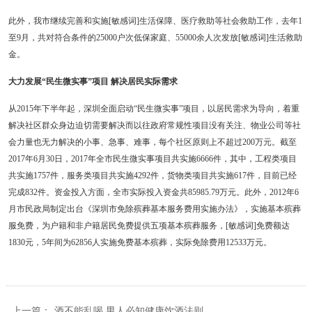
此外，我市继续完善和实施[敏感词]生活保障、医疗救助等社会救助工作，去年1
至9月，共对符合条件的25000户次低保家庭、55000余人次发放[敏感词]生活救助
金。
大力发展“民生微实事”项目 解决居民实际需求
从2015年下半年起，深圳全面启动“民生微实事”项目，以居民需求为导向，着重
解决社区群众身边迫切需要解决而以往政府常规性项目没有关注、物业公司等社
会力量也无力解决的小事、急事、难事，每个社区原则上不超过200万元。截至
2017年6月30日，2017年全市民生微实事项目共实施6666件，其中，工程类项目
共实施1757件，服务类项目共实施4292件，货物类项目共实施617件，目前已经
完成832件。资金投入方面，全市实际投入资金共85985.79万元。此外，2012年6
月市民政局制定出台《深圳市免除殡葬基本服务费用实施办法》，实施基本殡葬
服免费，为户籍和非户籍居民免费提供五项基本殡葬服务，[敏感词]免费额达
1830元，5年间为62856人实施免费基本殡葬，实际免除费用12533万元。
上一篇：
酒不能乱喝 男人必知健康饮酒法则